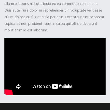
ullamco laboris nisi ut aliquip ex ea commodo consequat.
Duis aute irure dolor in reprehenderit in voluptate velit esse
cillum dolore eu fugiat nulla pariatur. Excepteur sint occaecat
cupidatat non proident, sunt in culpa qui officia deserunt
mollit anim id est laborum.