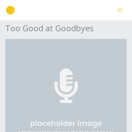
Ir
para
o
Too Good at Goodbyes
conteúdo