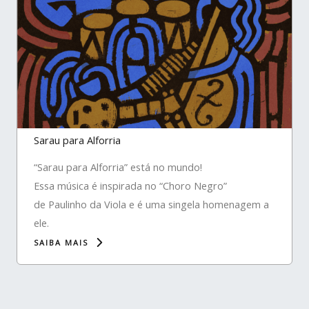
Sarau para Alforria
“Sarau para Alforria” está no mundo!
Essa música é inspirada no “Choro Negro”
de Paulinho da Viola e é uma singela homenagem a
ele.
SAIBA MAIS