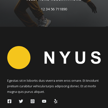
12 34 56 711890
Egestas sit in lobortis duis viverra enim eros ornare. Et tincidunt
pretium curabitur vehicula turpis adipiscing donec. Et ut morbi
magna quis purus aliquet.