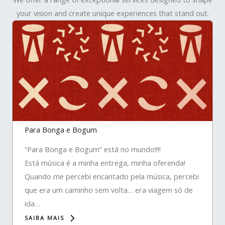
your vision and create unique experiences that stand out.
Para Bonga e Bogum
“Para Bonga e Bogum” está no mundo!!!!
Está música é a minha entrega, minha oferenda!
Quando me percebi encantado pela música, percebi
que era um caminho sem volta… era viagem só de
ida…
SAIBA MAIS