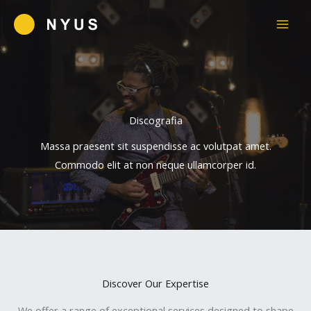
Ir
para
o
conteúdo
Discografia
Massa praesent sit suspendisse ac volutpat amet.
Commodo elit at non neque ullamcorper id.
Discover Our Expertise
We offer a range of exceptional services designed to shape