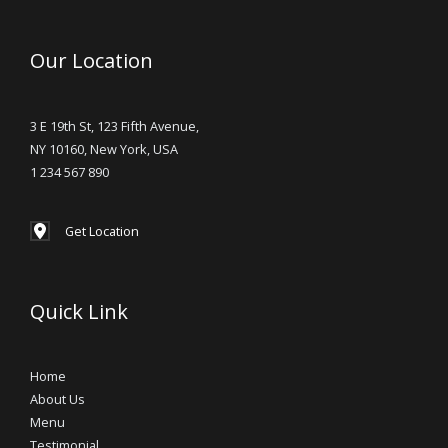
Our Location
3 E 19th St, 123 Fifth Avenue,
NY 10160, New York, USA
1 234 567 890
Get Location
Quick Link
Home
About Us
Menu
Testimonial