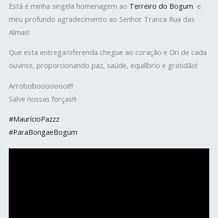
Está é minha singela homenagem ao
Terreiro do Bogum
e
meu profundo agradecimento ao Senhor Tranca Rua das
Almas!
Que esta entrega/oferenda chegue ao coração e Ori de cada
ouvinte, proporcionando paz, saúde, equilíbrio e gratidão!
Arroboboooooooi!!!
Salve nossas forças!!!
#MaurícioPazzz
#ParaBongaeBogum